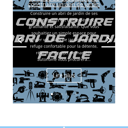
construire un abri de jardin
Construire un abri de jardin de ses
propres mains est une expérience
gratifiante et satisfaisante. Que vous
souhaitiez un simple espace pour
ranger vos outils de jardinage ou un
refuge confortable pour la détente,
réaliser ce projet de manière
autonome vous procurera...
Lire plus