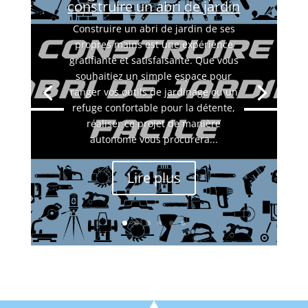
construire un abri de jardin
Construire un abri de jardin de ses
propres mains est une expérience
gratifiante et satisfaisante. Que vous
souhaitiez un simple espace pour
ranger vos outils de jardinage ou un
refuge confortable pour la détente,
réaliser ce projet de manière
autonome vous procurera...
Lire plus