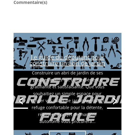
Commentaire(s)
Le guide du débutant pour
construire un abri de jardin
Construire un abri de jardin de ses
propres mains est une expérience
gratifiante et satisfaisante. Que vous
souhaitiez un simple espace pour
ranger vos outils de jardinage ou un
refuge confortable pour la détente,
réaliser ce projet de manière
autonome vous procurera...