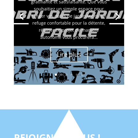
gratifiante et satisfaisante. Que vous
souhaitiez un simple espace pour
ranger vos outils de jardinage ou un
refuge confortable pour la détente,
réaliser ce projet de manière
autonome vous procurera...
Lire plus
REJOIGNEZ-NOUS !