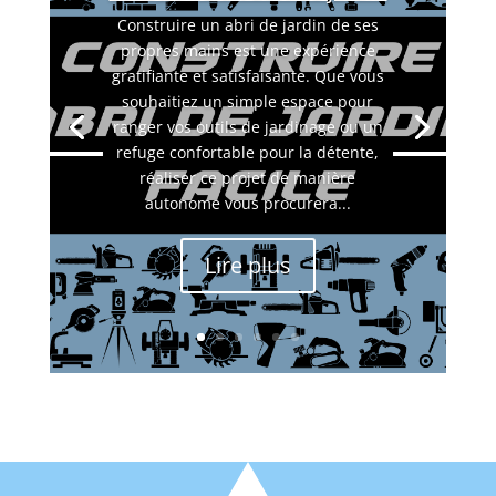
Construire un abri de jardin de ses
propres mains est une expérience
gratifiante et satisfaisante. Que vous
souhaitiez un simple espace pour
ranger vos outils de jardinage ou un
refuge confortable pour la détente,
réaliser ce projet de manière
autonome vous procurera...
Lire plus