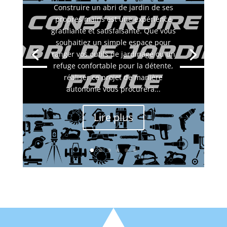
Construire un abri de jardin de ses
propres mains est une expérience
gratifiante et satisfaisante. Que vous
souhaitiez un simple espace pour
ranger vos outils de jardinage ou un
refuge confortable pour la détente,
réaliser ce projet de manière
autonome vous procurera...
Lire plus