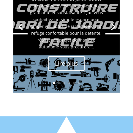
propres mains est une expérience
gratifiante et satisfaisante. Que vous
souhaitiez un simple espace pour
ranger vos outils de jardinage ou un
refuge confortable pour la détente,
réaliser ce projet de manière
autonome vous procurera...
Lire plus