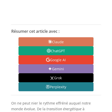
Résumer cet article avec :
Claude
ChatGPT
Google AI
Gemini
Grok
Perplexity
On ne peut nier le rythme effréné auquel notre
monde évolue. De la
transition énergétique
à