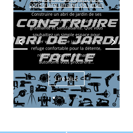
construire un abri de jardin
Construire un abri de jardin de ses
propres mains est une expérience
gratifiante et satisfaisante. Que vous
souhaitiez un simple espace pour
ranger vos outils de jardinage ou un
refuge confortable pour la détente,
réaliser ce projet de manière
autonome vous procurera...
Lire plus