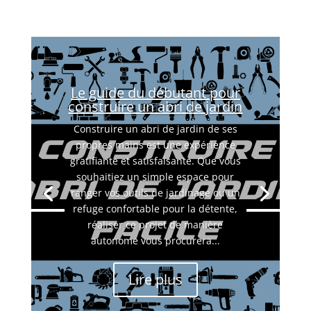
Le guide du débutant pour
construire un abri de jardin
Construire un abri de jardin de ses
propres mains est une expérience
gratifiante et satisfaisante. Que vous
souhaitiez un simple espace pour
ranger vos outils de jardinage ou un
refuge confortable pour la détente,
réaliser ce projet de manière
autonome vous procurera...
Lire plus